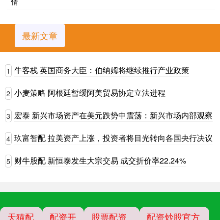
情
最新文章
牛客栈 英国商务大臣：伯纳姆将继续推行产业政策
1
小麦策略 阿根廷暂缓阿美贸易协定立法进程
2
宏泰 新兴市场资产在美元跌势中震荡：新兴市场内部观察
3
玖富智配 拉美资产上涨，投资者将目光转向各国央行决议
4
财牛股配 新恒泰发生大宗交易 成交折价率22.24%
5
天猫配
配资开
股票配资
配资炒股官方