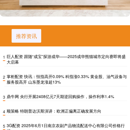
推荐资讯
巨人配资 跟随“成宝”探游成华——2025成华熊猫城市定向赛即将盛
1
大启幕
掌柜配资 快讯：恒指高开0.09% 科指涨0.33% 黄金股、油气设备与
2
服务股高开 山东墨龙涨超13%
鼎牛网 央行开展2408亿元7天期逆回购操作，操作利率1.4%
3
顺策略 特朗普达沃斯演讲：欧洲正偏离正确发展方向
4
3G配资 2025年6月1日南京农副产品物流配送中心有限公司价格行
5