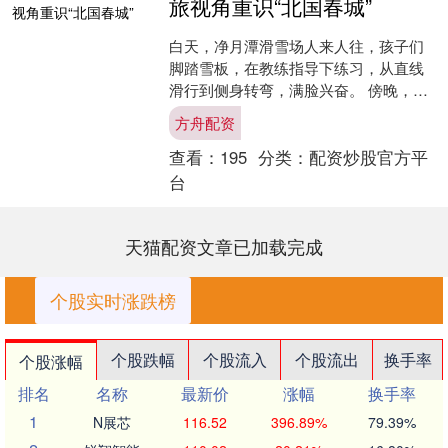
旅视角重识“北国春城”
白天，净月潭滑雪场人来人往，孩子们
脚踏雪板，在教练指导下练习，从直线
滑行到侧身转弯，满脸兴奋。 傍晚，冰
雪新天地繁灯焕彩，最受欢迎的“空中千
方舟配资
米雪漂流”上，游人乘....
查看：
195
分类：
配资炒股官方平
台
天猫配资文章已加载完成
个股实时涨跌榜
个股跌幅
个股流入
个股流出
换手率
个股涨幅
排名
名称
最新价
涨幅
换手率
1
N展芯
116.52
396.89%
79.39%